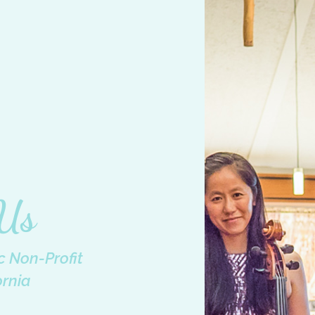
 Us
 Non-Profit
ornia