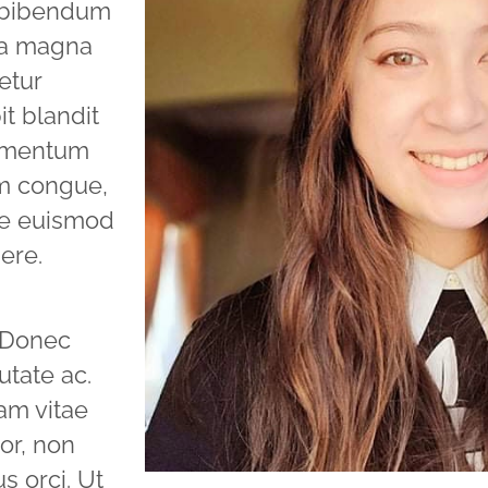
e bibendum
da magna
etur
it blandit
lementum
am congue,
ue euismod
uere.
 Donec
utate ac.
am vitae
or, non
s orci. Ut