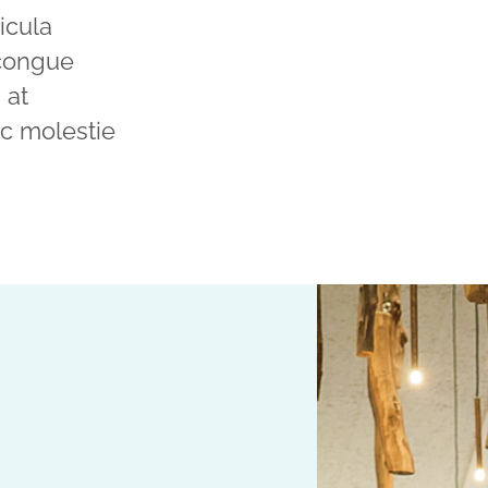
icula
 congue
 at
ec molestie